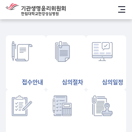
메뉴
접수안내
심의절차
심의일정